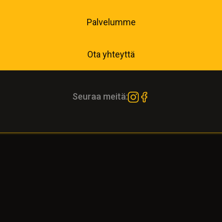
Palvelumme
Ota yhteyttä
Seuraa meitä: