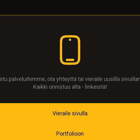
tu palveluihimme, ota yhteyttä tai vieraile uusilla sivuil
Kaikki onnistuu alta - linkeistä!
Vieraile sivulla
Portfolioon