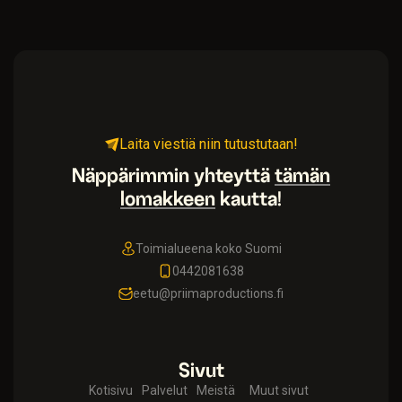
Laita viestiä niin tutustutaan!
Näppärimmin yhteyttä
tämän
lomakkeen
kautta!
Toimialueena koko Suomi
0442081638
eetu@priimaproductions.fi
Sivut
Kotisivu
Palvelut
Meistä
Muut sivut