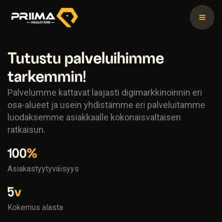
Tutustu palveluihimme
tarkemmin!
Palvelumme kattavat laajasti digimarkkinoinnin eri
osa-alueet ja usein yhdistämme eri palveluitamme
luodaksemme asiakkaalle kokonaisvaltaisen
ratkaisun.
100
%
Asiakastyytyväisyys
5
v
Kokemus alasta