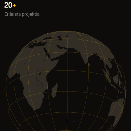
20
+
Erilaista projektia